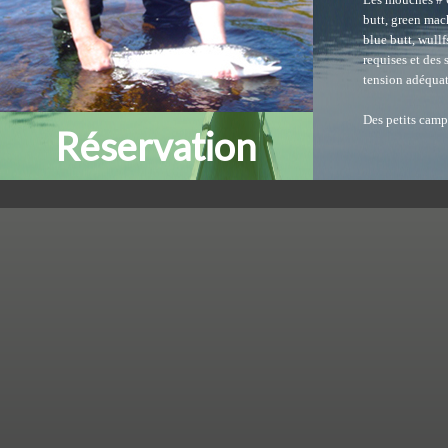
butt, green mach
blue butt, wullf
requises et de
tension adéquat
Des petits camps
Réservation