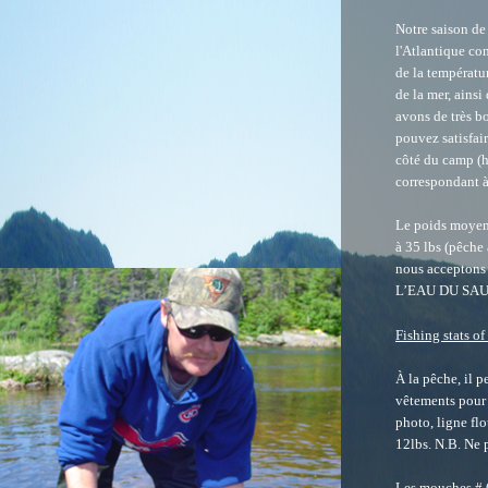
Notre saison de
l'Atlantique co
de la températu
de la mer, ainsi
avons de très bo
pouvez satisfair
côté du camp (
correspondant à
Le poids moyen 
à 35 lbs (pêche
nous acceptons
L’EAU DU SAUMON
Fishing stats o
À la pêche, il 
vêtements pour l
photo, ligne flo
12lbs. N.B. Ne 
Les mouches # 6