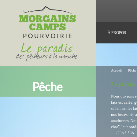
Landscape
À PROPOS
Accueil
Pêche
Pêche
Le paradis
Nous ouvrons en 
lacs est calée, 
se fait sur les 
nos fosses très 
anadromes. Nous
char", leur poid
1 1/2 lb à 5 lb.