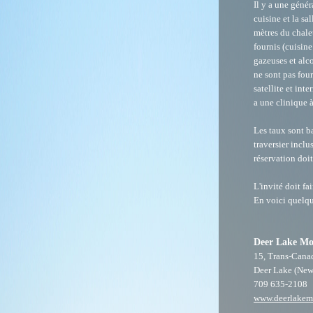
Il y a une génér
cuisine et la sa
mètres du chalet
fournis (cuisin
gazeuses et alco
ne sont pas fou
satellite et inte
a une clinique 
Les taux sont ba
traversier inclu
réservation doi
L'invité doit fa
En voici quelq
Deer Lake Mo
15, Trans-Can
Deer Lake (Ne
709 635-2108
www.deerlakem