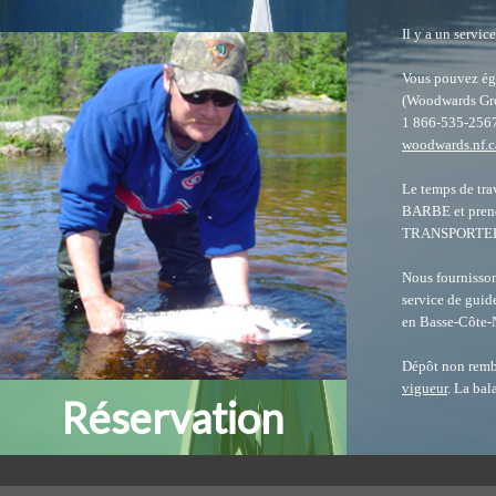
Il y a un servi
Vous pouvez éga
(Woodwards Gr
1 866-535-256
woodwards.nf.c
Le temps de tr
BARBE et pren
TRANSPORTER
Nous fournissons
service de guid
en Basse-Côte-N
Dépôt non remb
vigueur
. La bal
Réservation