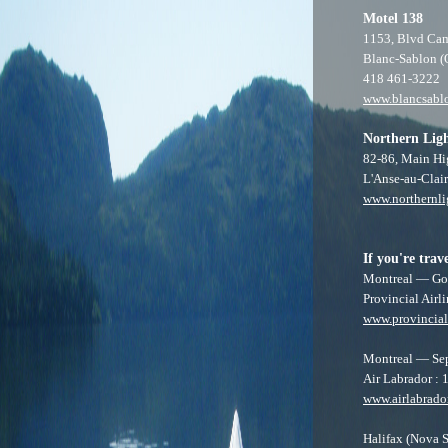
Motel 138
1153, Blvd Ca
Blanc-Sablon 
418 461-3222
www.blancsabl
Northern Lig
82-86, Main H
L'Anse-au-Clai
www.northernli
If you're trav
Montreal — Go
Provincial Airl
www.provinciala
Montreal — Sep
Air Labrador :
www.airlabrado
Halifax (Nova 